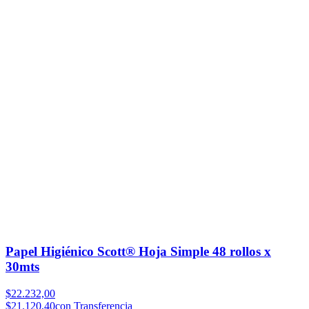
Papel Higiénico Scott® Hoja Simple 48 rollos x
30mts
$22.232,00
$21.120,40
con Transferencia