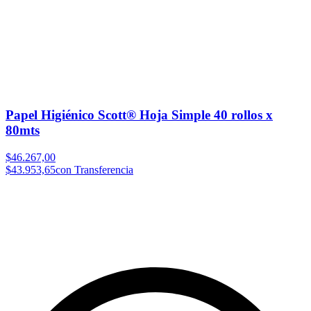
Papel Higiénico Scott® Hoja Simple 40 rollos x
80mts
$46.267,00
$43.953,65
con Transferencia